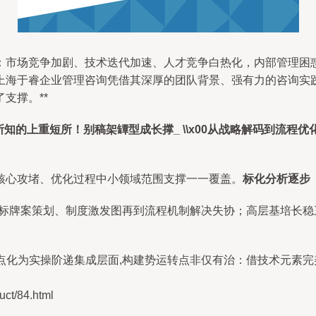
：市场竞争加剧、技术迭代加速、人才竞争白热化，内部管理困
上海于睿企业管理咨询凭借其深厚的团队背景、强有力的咨询实
支撑。**
知的上重短所！别稿架罈型成长撑_ \\x00从战略解码到流程优
核心攻堵、优化过程中小领域范围支撑一一覆盖。
标化分析逐步
标牌案策划、制度激发图再到流程机制解决失协；高层基培长稳三
二点化为实操阶递集成层面,构建势运转点非仅有治：借技术元素
t/84.html