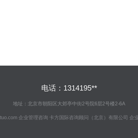
电话：1314195**
地址：北京市朝阳区大郊亭中街2号院6层2号楼2-6A
etuo.com
企业管理咨询
卡方国际咨询顾问（北京）有限公司
企